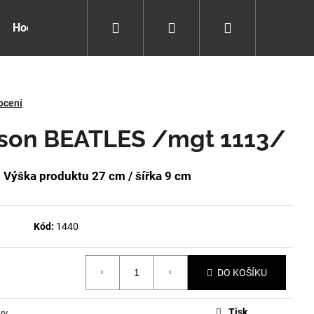
Hledat
Přihlášení
Nákupní
Hodiny pro děti
Kolekce Jackie Zeggers
Kolekce 
košík
ocení
ison BEATLES /mgt 1113/
S
Výška produktu 27 cm / šířka 9 cm
Kód:
1440
DO KOŠÍKU
Tisk
ry