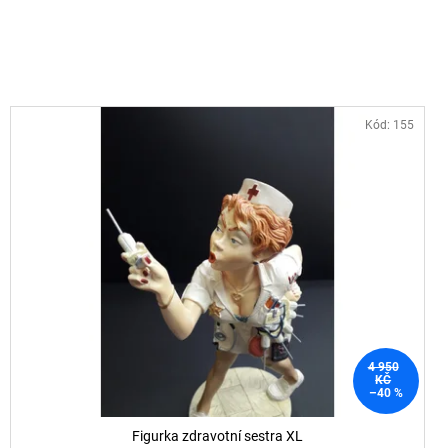
Kód:
155
4 950
KČ
–40 %
Figurka zdravotní sestra XL