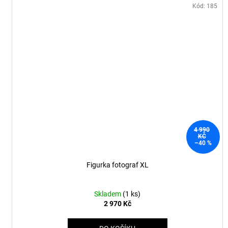
Kód:
185
4 990
KČ
–40 %
Figurka fotograf XL
Skladem
(1 ks)
2 970 Kč