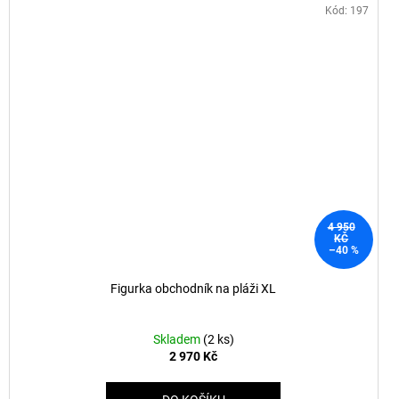
Kód:
197
4 950
KČ
–40 %
Figurka obchodník na pláži XL
Skladem
(2 ks)
2 970 Kč