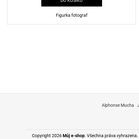
DO KOŠÍKU
Figurka fotograf
Z
á
Alphonse Mucha
p
a
t
í
Copyright 2026
Můj e-shop
. Všechna práva vyhrazena.