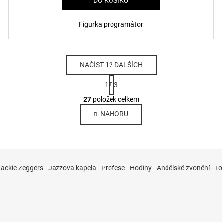
DO KOŠÍKU
Figurka programátor
NAČÍST 12 DALŠÍCH
S
1
3
t
O
r
27
položek celkem
v
á
NAHORU
l
n
k
á
o
d
v
a
á
c
n
Jackie Zeggers
Jazzova kapela
Profese
Hodiny
Andělské zvonění - To
í
í
p
r
v
k