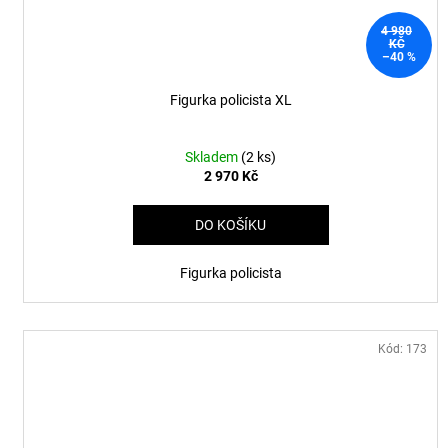
4 980
KČ
–40 %
Figurka policista XL
Skladem
(2 ks)
2 970 Kč
DO KOŠÍKU
Figurka policista
Kód:
173