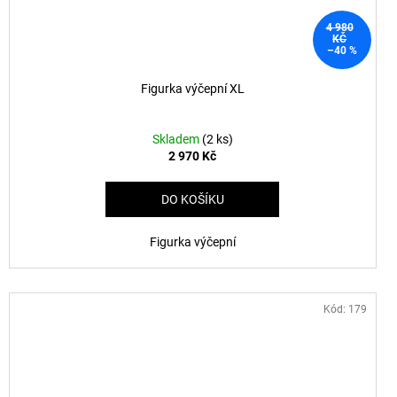
4 980
KČ
–40 %
Figurka výčepní XL
Skladem
(2 ks)
2 970 Kč
DO KOŠÍKU
Figurka výčepní
Kód:
179