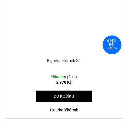
4 950
KČ
–40 %
Figurka lékárník XL
Skladem
(2 ks)
2 970 Kč
DO KOŠÍKU
Figurka lékárník