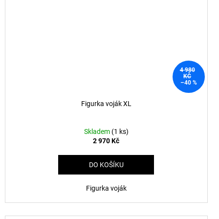
4 980
KČ
–40 %
Figurka voják XL
Skladem
(1 ks)
2 970 Kč
DO KOŠÍKU
Figurka voják