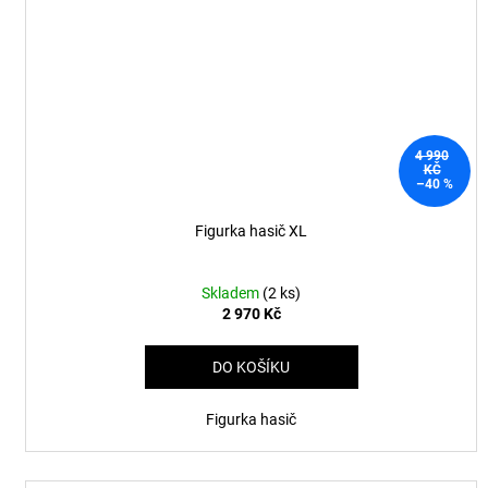
4 990
KČ
–40 %
Figurka hasič XL
Skladem
(2 ks)
2 970 Kč
DO KOŠÍKU
Figurka hasič