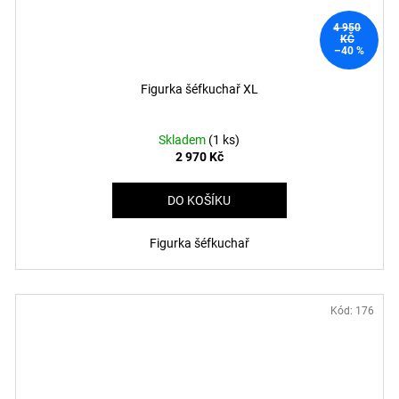
4 950
KČ
–40 %
Figurka šéfkuchař XL
Skladem
(1 ks)
2 970 Kč
DO KOŠÍKU
Figurka šéfkuchař
Kód:
176