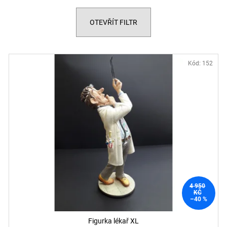
OTEVŘÍT FILTR
Kód:
152
4 950
KČ
–40 %
Figurka lékař XL