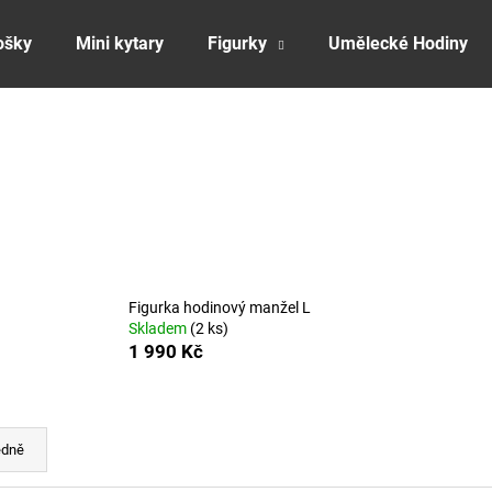
ošky
Mini kytary
Figurky
Umělecké Hodiny
Co potřebujete najít?
HLEDAT
Doporučujeme
Figurka hodinový manžel L
Skladem
(2 ks)
1 990 Kč
edně