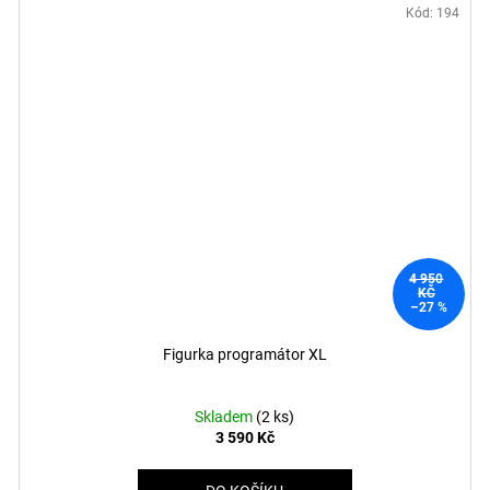
Kód:
194
4 950
KČ
–27 %
Figurka programátor XL
Skladem
(2 ks)
3 590 Kč