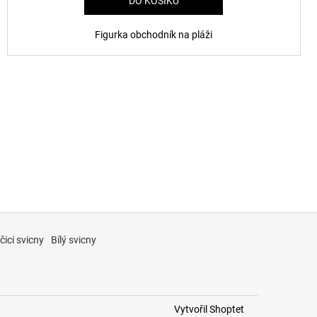
DO KOŠÍKU
Figurka obchodník na pláži
čici svicny
Bílý svicny
Vytvořil Shoptet