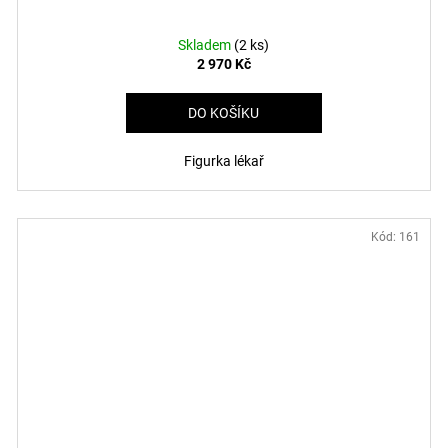
Skladem
(2 ks)
2 970 Kč
DO KOŠÍKU
Figurka lékař
Kód:
161