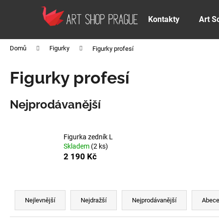
K
Přejít
na
o
Kontakty
Art S
obsah
Zpět
Zpět
š
do
do
í
Domů
Figurky
Figurky profesí
k
obchodu
obchodu
Figurky profesí
Nejprodávanější
Figurka zedník L
Skladem
(2 ks)
2 190 Kč
Ř
a
Nejlevnější
Nejdražší
Nejprodávanější
Abec
z