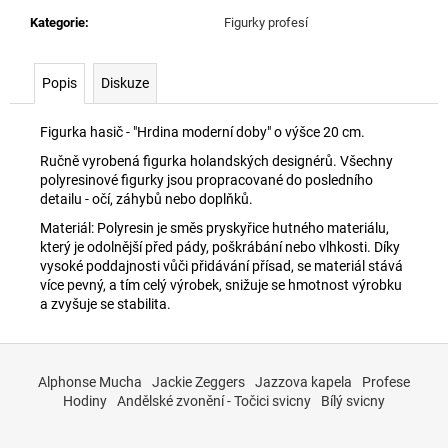
č
u
Kategorie
:
Figurky profesí
j
e
Popis
Diskuze
m
e
Figurka hasič - "Hrdina moderní doby" o výšce 20 cm.
Ručně vyrobená figurka holandských designérů. Všechny
polyresinové figurky jsou propracované do posledního
detailu - očí, záhybů nebo doplňků.
Materiál: Polyresin je směs pryskyřice hutného materiálu,
který je odolnější před pády, poškrábání nebo vlhkosti. Díky
vysoké poddajnosti vůči přidávání přísad, se materiál stává
více pevný, a tím celý výrobek, snižuje se hmotnost výrobku
a zvyšuje se stabilita.
Z
á
Alphonse Mucha
Jackie Zeggers
Jazzova kapela
Profese
p
Hodiny
Andělské zvonění - Točici svicny
Bílý svicny
a