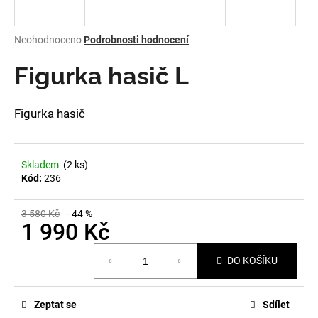
a
j
Průměrné
Neohodnoceno
Podrobnosti hodnocení
í
hodnocení
produktu
Figurka hasič L
t
je
?
0,0
z
Figurka hasič
5
hvězdiček.
Skladem
(2 ks)
HLEDAT
Kód:
236
3 580 Kč
–44 %
D
1 990 Kč
o
Měrná
p
DO KOŠÍKU
cena:
o
r
u
Zeptat se
Sdílet