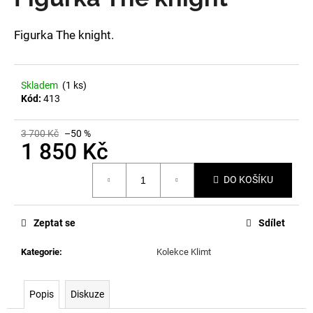
je
a
0,0
z
j
Figurka The knight.
5
í
hvězdiček.
t
Skladem
(1 ks)
?
Kód:
413
3 700 Kč
–50 %
1 850 Kč
HLEDAT
Měrná
DO KOŠÍKU
cena:
D
Zeptat se
Sdílet
o
p
Kategorie
:
Kolekce Klimt
o
r
Popis
Diskuze
u