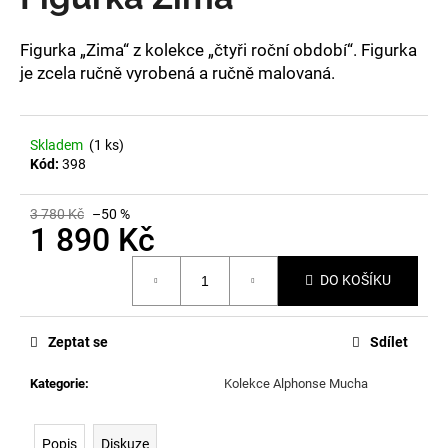
je
a
0,0
z
j
Figurka „Zima“ z kolekce „čtyři roční období“. Figurka
5
je zcela ručně vyrobená a ručně malovaná.
í
hvězdiček.
t
?
Skladem
(1 ks)
Kód:
398
3 780 Kč
–50 %
1 890 Kč
HLEDAT
Měrná
DO KOŠÍKU
cena:
D
o
Zeptat se
Sdílet
p
o
Kategorie
:
Kolekce Alphonse Mucha
r
u
Popis
Diskuze