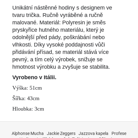
č
u
Unikátní
nástěnné
hodiny s designem ve
j
tvaru trička
. Ručně vyráběné a ručně
e
malované.
Materiál: Polyresin je směs
m
pryskyřice hutného materiálu, který je
e
odolnější před pády, poškrábání nebo
vlhkosti. Díky vysoké poddajnosti vůči
přidávání přísad, se materiál stává více
pevný, a tím celý výrobek, snižuje se
hmotnost výrobku a zvyšuje se stabilita.
Vyrobeno v Itálii.
Výška:
51
cm
Šířka:
43
cm
Hloubka: 3
cm
Z
á
Alphonse Mucha
Jackie Zeggers
Jazzova kapela
Profese