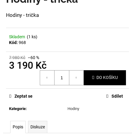
je
a
0,0
z
j
Hodiny - trička
5
í
hvězdiček.
t
Skladem
(1 ks)
?
Kód:
968
7 980 Kč
–60 %
3 190 Kč
HLEDAT
Měrná
DO KOŠÍKU
cena:
D
Zeptat se
Sdílet
o
p
Kategorie
:
Hodiny
o
r
Popis
Diskuze
u