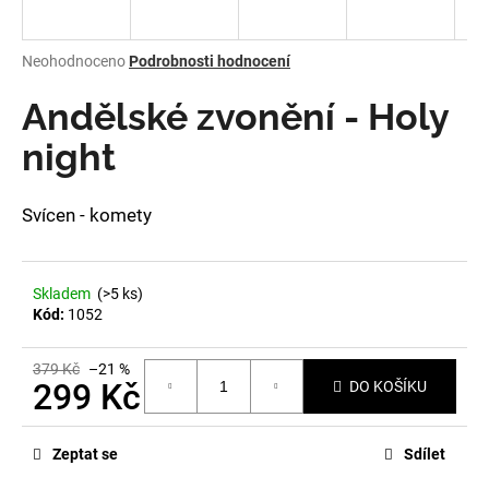
a
j
Průměrné
Neohodnoceno
Podrobnosti hodnocení
í
hodnocení
produktu
Andělské zvonění - Holy
t
je
?
0,0
night
z
5
hvězdiček.
Svícen - komety
HLEDAT
Skladem
(>5 ks)
Kód:
1052
D
o
379 Kč
–21 %
299 Kč
DO KOŠÍKU
p
o
Měrná
r
cena:
Zeptat se
Sdílet
u