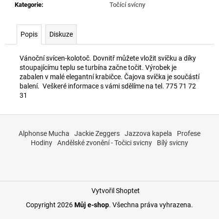
č
Kategorie
:
Točící svícny
u
j
e
Popis
Diskuze
m
e
Vánoční svícen-kolotoč. Dovnitř můžete vložit svíčku a díky
stoupajícímu teplu se turbína začne točit. Výrobek je
zabalen v malé elegantní krabičce. Čajova svíčka je součástí
balení. Veškeré informace s vámi sdělíme na tel. 775 71 72
31
Z
á
Alphonse Mucha
Jackie Zeggers
Jazzova kapela
Profese
p
Hodiny
Andělské zvonění - Točici svicny
Bílý svicny
a
t
í
Vytvořil Shoptet
Copyright 2026
Můj e-shop
. Všechna práva vyhrazena.