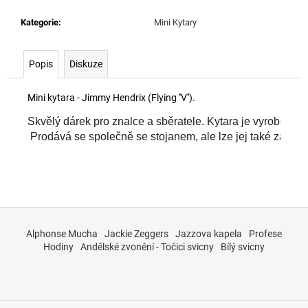
č
u
Kategorie
:
Mini Kytary
j
e
m
Popis
Diskuze
e
Mini kytara - Jimmy Hendrix (Flying ''V'').
Skvělý dárek pro znalce a sběratele. Kytara je vyrobena z
 Prodává se společně se stojanem, ale lze jej také zavěsit
Z
á
Alphonse Mucha
Jackie Zeggers
Jazzova kapela
Profese
p
Hodiny
Andělské zvonění - Točici svicny
Bílý svicny
a
t
í