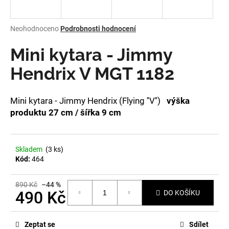
a
j
Průměrné
Neohodnoceno
Podrobnosti hodnocení
í
hodnocení
produktu
Mini kytara - Jimmy
t
je
?
0,0
Hendrix V MGT 1182
z
5
hvězdiček.
Mini kytara - Jimmy Hendrix (Flying ''V'')
výška
produktu 27 cm / šířka 9 cm
HLEDAT
Skladem
(3 ks)
Kód:
464
D
o
p
890 Kč
–44 %
490 Kč
DO KOŠÍKU
o
r
Měrná
u
cena:
Zeptat se
Sdílet