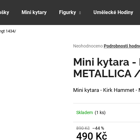
ošky
Mini kytary
Figurky
Umělecké Hodiny
mgt 1434/
Co potřebujete najít?
Průměrné
Neohodnoceno
Podrobnosti hodn
hodnocení
produktu
Mini kytara 
HLEDAT
je
0,0
METALLICA 
z
5
Doporučujeme
hvězdiček.
Mini kytara - Kirk Hammet
Skladem
(1 ks)
890 Kč
–44 %
490 Kč