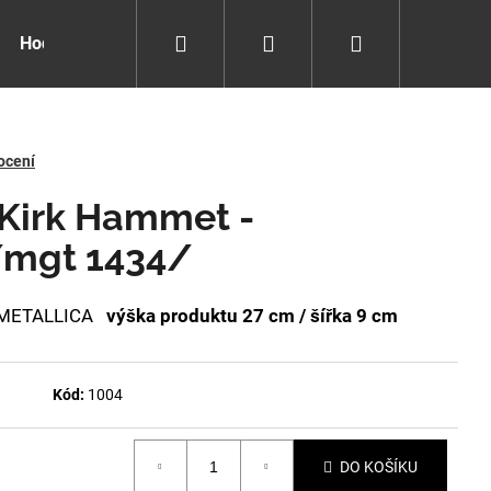
Hledat
Přihlášení
Nákupní
Hodiny pro děti
Kolekce Jackie Zeggers
Kolekce 
košík
ocení
- Kirk Hammet -
/mgt 1434/
 - METALLICA
výška produktu 27 cm / šířka 9 cm
Kód:
1004
DO KOŠÍKU