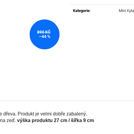
Měrná
cena:
Kategorie
:
Mini Kyta
890 KČ
–44 %
e dřeva. Produkt je velmi dobře zabalený. 
 na zeď.
 výška produktu 27 cm / šířka 9 cm