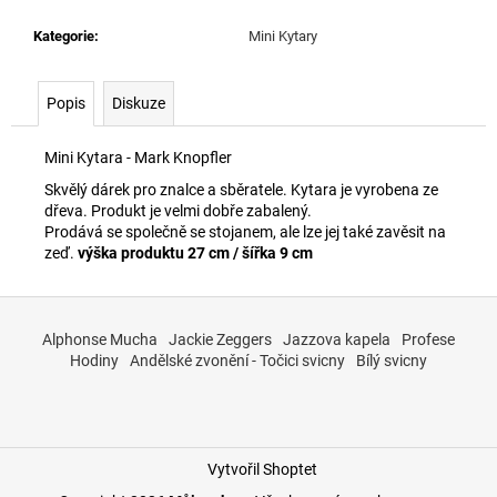
č
u
Kategorie
:
Mini Kytary
j
e
m
Popis
Diskuze
e
Mini Kytara - Mark Knopfler
Skvělý dárek pro znalce a sběratele. Kytara je vyrobena ze
dřeva. Produkt je velmi dobře zabalený.
Prodává se společně se stojanem, ale lze jej také zavěsit na
zeď.
výška produktu 27 cm / šířka 9 cm
Z
á
Alphonse Mucha
Jackie Zeggers
Jazzova kapela
Profese
p
Hodiny
Andělské zvonění - Točici svicny
Bílý svicny
a
t
í
Vytvořil Shoptet