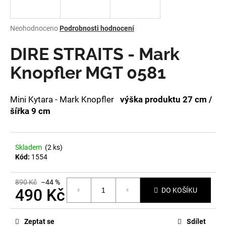
a
j
Průměrné
Neohodnoceno
Podrobnosti hodnocení
í
hodnocení
produktu
DIRE STRAITS - Mark
t
je
?
0,0
Knopfler MGT 0581
z
5
hvězdiček.
Mini Kytara - Mark Knopfler
výška produktu 27 cm /
šířka 9 cm
HLEDAT
Skladem
(2 ks)
Kód:
1554
D
o
p
890 Kč
–44 %
490 Kč
DO KOŠÍKU
o
r
Měrná
u
cena:
Zeptat se
Sdílet