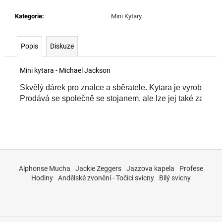
č
u
Kategorie
:
Mini Kytary
j
e
m
Popis
Diskuze
e
Mini kytara - Michael Jackson
Skvělý dárek pro znalce a sběratele. Kytara je vyrobena z
Prodává se společně se stojanem, ale lze jej také zavěsit
Z
á
Alphonse Mucha
Jackie Zeggers
Jazzova kapela
Profese
p
Hodiny
Andělské zvonění - Točici svicny
Bílý svicny
a
t
í