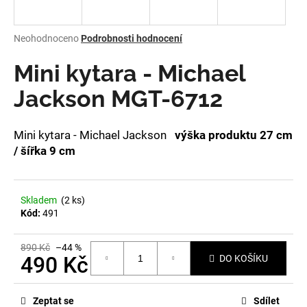
a
j
Průměrné
Neohodnoceno
Podrobnosti hodnocení
í
hodnocení
produktu
Mini kytara - Michael
t
je
?
0,0
Jackson MGT-6712
z
5
hvězdiček.
Mini kytara - Michael Jackson
výška produktu 27 cm
/ šířka 9 cm
HLEDAT
Skladem
(2 ks)
Kód:
491
D
o
p
890 Kč
–44 %
490 Kč
DO KOŠÍKU
o
r
Měrná
u
cena:
Zeptat se
Sdílet