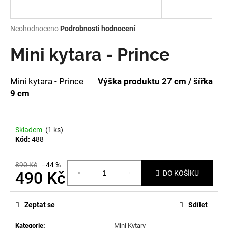
a
j
Průměrné
Neohodnoceno
Podrobnosti hodnocení
í
hodnocení
produktu
Mini kytara - Prince
t
je
?
0,0
z
Mini kytara - Prince
Výška produktu 27 cm / šířka
5
9 cm
hvězdiček.
HLEDAT
Skladem
(1 ks)
Kód:
488
D
890 Kč
–44 %
o
490 Kč
DO KOŠÍKU
p
Měrná
o
cena:
Zeptat se
Sdílet
r
u
Kategorie
:
Mini Kytary