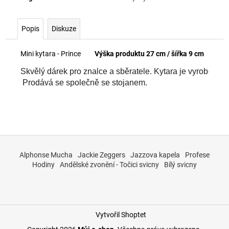
č
u
j
Popis
Diskuze
e
m
Mini kytara - Prince
Výška produktu 27 cm / šířka 9 cm
e
Skvělý dárek pro znalce a sběratele. Kytara je vyrobena z
 Prodává se společně se stojanem. 
Z
á
Alphonse Mucha
Jackie Zeggers
Jazzova kapela
Profese
p
Hodiny
Andělské zvonění - Točici svicny
Bílý svicny
a
t
í
Vytvořil Shoptet