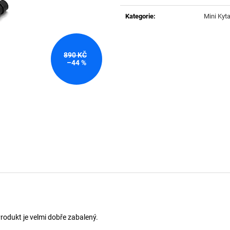
Měrná
cena:
Kategorie
:
Mini Kyta
890 KČ
–44 %
Produkt je velmi dobře zabalený.