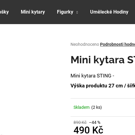
ošky
Mini kytary
Figurky
Umělecké Hodiny
Co potřebujete najít?
Průměrné
Neohodnoceno
Podrobnosti hodn
hodnocení
produktu
Mini kytara 
HLEDAT
je
0,0
z
Mini kytara STING -
5
Doporučujeme
hvězdiček.
Výška produktu 27 cm / šíř
Skladem
(2 ks)
890 Kč
–44 %
490 Kč